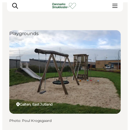
Playgrounds
Experience nature
Discover the cities
Plan your trip
Galten, East Jutland
Photo
:
Poul Krogsgaard