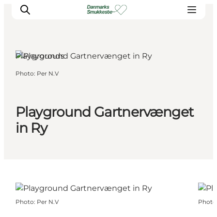
Ry, East Jutland
Playgrounds
Photo
:
Per N.V
Experience nature
Discover the cities
Plan your trip
Playground Gartnervænget
in Ry
Photo
:
Per N.V
Photo