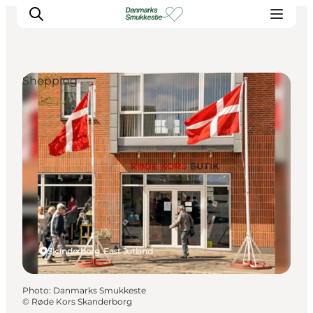
Shopping
Experience nature
Discover the cities
Plan your trip
Skanderborg, East Jutland
Photo
:
Danmarks Smukkeste
©
Røde Kors Skanderborg